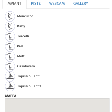
IMPIANTI
PISTE
WEBCAM
GALLERY
Moncucco
Baby
Torcelli
Prel
Motti
Casalavera
Tapis Roulant 1
Tapis Roulant 2
MAPPA