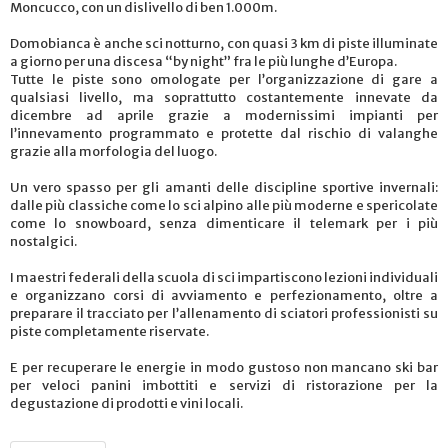
Moncucco, con un dislivello di ben 1.000m.
Domobianca è anche sci notturno, con quasi 3 km di piste illuminate
a giorno per una discesa “by night” fra le più lunghe d’Europa.
Tutte le piste sono omologate per l’organizzazione di gare a
qualsiasi livello, ma soprattutto costantemente innevate da
dicembre ad aprile grazie a modernissimi impianti per
l’innevamento programmato e protette dal rischio di valanghe
grazie alla morfologia del luogo.
Un vero spasso per gli amanti delle discipline sportive invernali:
dalle più classiche come lo sci alpino alle più moderne e spericolate
come lo snowboard, senza dimenticare il telemark per i più
nostalgici.
I maestri federali della scuola di sci impartiscono lezioni individuali
e organizzano corsi di avviamento e perfezionamento, oltre a
preparare il tracciato per l’allenamento di sciatori professionisti su
piste completamente riservate.
E per recuperare le energie in modo gustoso non mancano ski bar
per veloci panini imbottiti e servizi di ristorazione per la
degustazione di prodotti e vini locali.