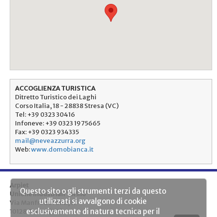
ACCOGLIENZA TURISTICA
Ditretto Turistico dei Laghi
Corso Italia, 18 - 28838 Stresa (VC)
Tel: +39 0323 30416
Infoneve: +39 0323 1975665
Fax: +39 0323 934335
mail@neveazzurra.org
Web:
www.domobianca.it
Arpiet
Questo sito o gli strumenti terzi da questo
Unione Industriali Torino
utilizzati si avvalgono di cookie
Via Manfredo Fanti, 17
esclusivamente di natura tecnica per il
10128 Torino (TO)